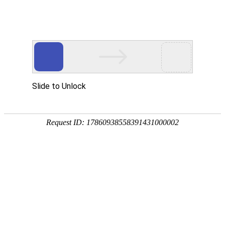
切
换
导
主页
>
产品中心
>
流量传感器
航