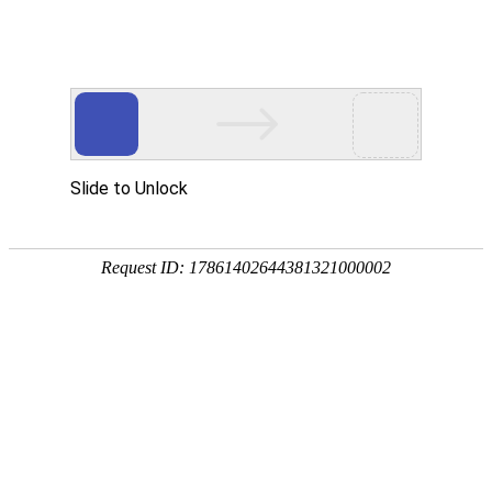
切
换
导
主页
>
产品中心
>
流量传感器
航