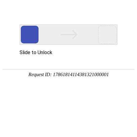
切
换
导
航
安装指导
针对不同类型的产品，我们的技术工程师撰写了专业的安装指说
明书和相关视频，售后一对一专业指导安装，省去安装烦恼。