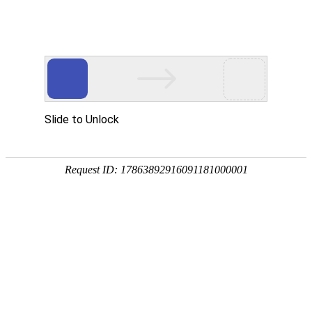
切
换
导
主页
>
方案解决
>
油混水测量方案
航
油混水测量方案
VOLKE生产的油混水控制器包括有WMI油混水
控制器,WMII油混水变送控制器,WMT油混水变
送控制器，用于监测水电站、火电厂及大型泵
站油系统中的含水量。