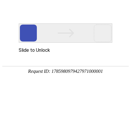
切
换
导
主页
>
产品中心
>
位移传感器
航
全部
其它
拉杆式
拉线式
DMC 磁致伸缩位移变送器